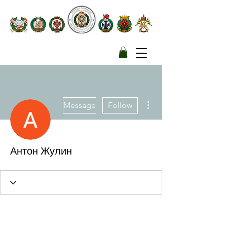
More actions
Message
Follow
Антон Жулин